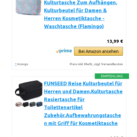
Kulturtasche Zum Aufhängen,
Kulturbeutel für Damen &
Herren Kosmetiktasche -
Waschtasche (Flamingo)
13,99 €
Bei Amazon ansehen
*
Preis inkl. MwSt., zzgl. Versandkosten
Anzeige
EMPFEHLUNG
FUNSEED Reise Kulturbeutel für
Herren und Damen,Kulturtasche
Rasiertasche für
Toilettenartikel
Zubehör,Aufbewahrungstasche
n mit Griff für Kosmetiktasche