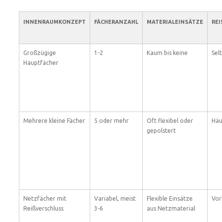
INNENRAUMKONZEPT
FÄCHERANZAHL
MATERIALEINSÄTZE
REI
Großzügige
1-2
Kaum bis keine
Sel
Hauptfächer
Mehrere kleine Fächer
5 oder mehr
Oft flexibel oder
Häu
gepolstert
Netzfächer mit
Variabel, meist
Flexible Einsätze
Vor
Reißverschluss
3-6
aus Netzmaterial