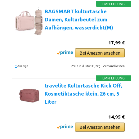
EMPFEHLUNG
BAGSMART kulturtasche
Damen, Kulturbeutel zum
Aufhängen, wasserdicht(M)
17,99 €
Bei Amazon ansehen
*
Preis inkl. MwSt., zzgl. Versandkosten
Anzeige
EMPFEHLUNG
travelite Kulturtasche Kick Off,
Kosmetiktasche klein, 26 cm, 5
Liter
14,95 €
Bei Amazon ansehen