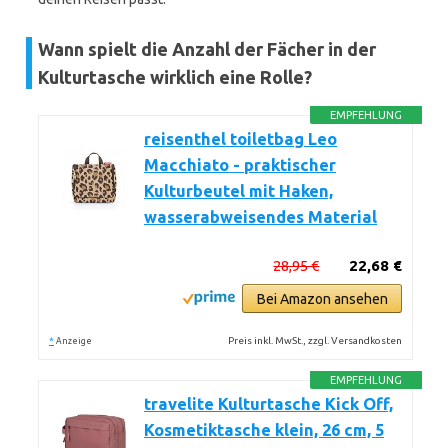
Wann spielt die Anzahl der Fächer in der
Kulturtasche wirklich eine Rolle?
EMPFEHLUNG
reisenthel toiletbag Leo
Macchiato - praktischer
Kulturbeutel mit Haken,
wasserabweisendes Material
28,95 €
22,68 €
Bei Amazon ansehen
*
Preis inkl. MwSt., zzgl. Versandkosten
Anzeige
EMPFEHLUNG
travelite Kulturtasche Kick Off,
Kosmetiktasche klein, 26 cm, 5