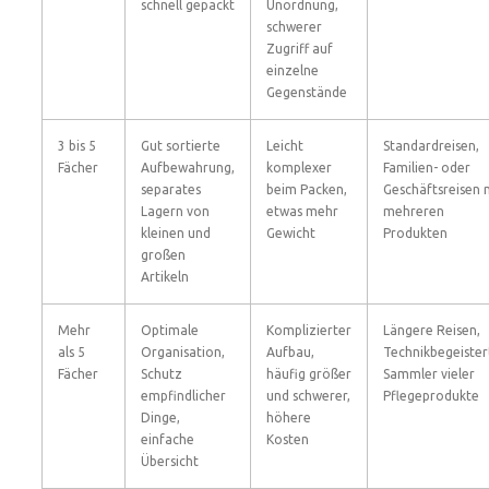
schnell gepackt
Unordnung,
schwerer
Zugriff auf
einzelne
Gegenstände
3 bis 5
Gut sortierte
Leicht
Standardreisen,
Fächer
Aufbewahrung,
komplexer
Familien- oder
separates
beim Packen,
Geschäftsreisen 
Lagern von
etwas mehr
mehreren
kleinen und
Gewicht
Produkten
großen
Artikeln
Mehr
Optimale
Komplizierter
Längere Reisen,
als 5
Organisation,
Aufbau,
Technikbegeister
Fächer
Schutz
häufig größer
Sammler vieler
empfindlicher
und schwerer,
Pflegeprodukte
Dinge,
höhere
einfache
Kosten
Übersicht