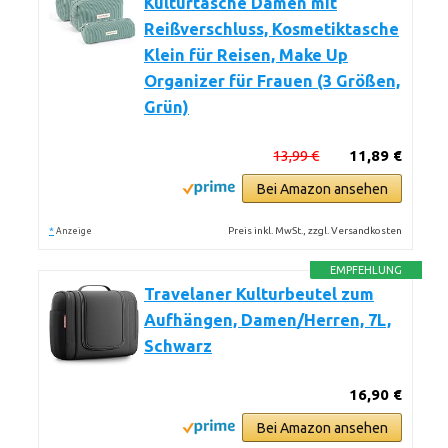
Kulturtasche Damen mit
Reißverschluss, Kosmetiktasche
Klein für Reisen, Make Up
Organizer für Frauen (3 Größen,
Grün)
13,99 €
11,89 €
Bei Amazon ansehen
*
Preis inkl. MwSt., zzgl. Versandkosten
Anzeige
EMPFEHLUNG
Travelaner Kulturbeutel zum
Aufhängen, Damen/Herren, 7L,
Schwarz
16,90 €
Bei Amazon ansehen