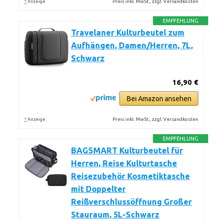
*
Preis inkl. MwSt., zzgl. Versandkosten
Anzeige
EMPFEHLUNG
Travelaner Kulturbeutel zum
Aufhängen, Damen/Herren, 7L,
Schwarz
16,90 €
Bei Amazon ansehen
*
Preis inkl. MwSt., zzgl. Versandkosten
Anzeige
EMPFEHLUNG
BAGSMART Kulturbeutel für
Herren, Reise Kulturtasche
Reisezubehör Kosmetiktasche
mit Doppelter
Reißverschlussöffnung Großer
Stauraum, 5L-Schwarz