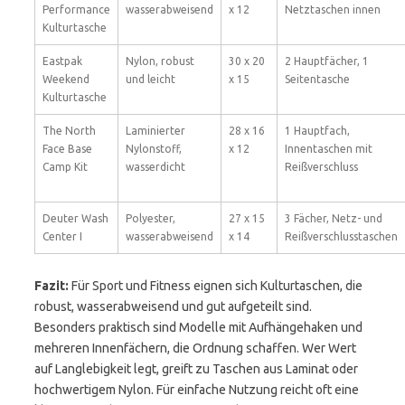
Performance
wasserabweisend
x 12
Netztaschen innen
Kulturtasche
Eastpak
Nylon, robust
30 x 20
2 Hauptfächer, 1
Weekend
und leicht
x 15
Seitentasche
Kulturtasche
The North
Laminierter
28 x 16
1 Hauptfach,
Face Base
Nylonstoff,
x 12
Innentaschen mit
Camp Kit
wasserdicht
Reißverschluss
Deuter Wash
Polyester,
27 x 15
3 Fächer, Netz- und
Center I
wasserabweisend
x 14
Reißverschlusstaschen
Fazit:
Für Sport und Fitness eignen sich Kulturtaschen, die
robust, wasserabweisend und gut aufgeteilt sind.
Besonders praktisch sind Modelle mit Aufhängehaken und
mehreren Innenfächern, die Ordnung schaffen. Wer Wert
auf Langlebigkeit legt, greift zu Taschen aus Laminat oder
hochwertigem Nylon. Für einfache Nutzung reicht oft eine