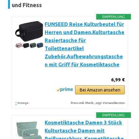
und Fitness
EMPFEHLUNG
FUNSEED Reise Kulturbeutel für
Herren und Damen,Kulturtasche
Rasiertasche für
Toilettenartikel
Zubehör,Aufbewahrungstasche
n mit Griff für Kosmetiktasche
6,99 €
Bei Amazon ansehen
*
Preis inkl. MwSt., zzgl. Versandkosten
Anzeige
EMPFEHLUNG
Kosmetiktasche Damen 3 Stück
Kulturtasche Damen mit
Reißverschluss, Kosmetiktasche