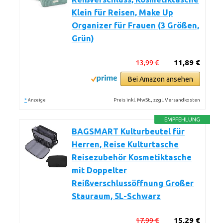
Klein für Reisen, Make Up
Organizer für Frauen (3 Größen,
Grün)
13,99 €
11,89 €
Bei Amazon ansehen
*
Preis inkl. MwSt., zzgl. Versandkosten
Anzeige
EMPFEHLUNG
BAGSMART Kulturbeutel für
Herren, Reise Kulturtasche
Reisezubehör Kosmetiktasche
mit Doppelter
Reißverschlussöffnung Großer
Stauraum, 5L-Schwarz
17,99 €
15,29 €