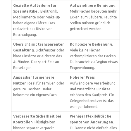
Gezielte Aufteilung für
Aufwändigere Reinigung
.
Spezialartikel
. Elektronik,
Mehr Fächer bedeuten mehr
Medikamente oder Make-up
Ecken zum Säubern. Feuchte
haben eigene Plätze. Das
Stellen müssen gründlich
reduziert das Risiko von
getrocknet werden.
Beschädigung.
Übersicht mit transparenter
Komplexere Bedienung
.
Gestaltung
. Sichtfenster oder
Viele kleine Fächer
klare Einsätze erleichtern das
verkomplizieren das Packen.
Auffinden. Das spart Zeit an
Du brauchst zu Beginn etwas
Reisetagen.
Eingewöhnung.
Anpassbar für mehrere
Höherer Preis
.
Nutzer
. Ideal für Familien oder
Aufwändigere Verarbeitung
geteilte Taschen. Jeder
und zusätzliche Einsätze
bekommt ein eigenes Fach.
erhöhen den Kaufpreis. Für
Gelegenheitsnutzer ist das
weniger lohnend.
Verbesserte Sicherheit bei
Weniger Flexibilität bei
Kontrollen
. Flüssigkeiten
spontanen Änderungen
.
können separat verpackt
Du kannst nicht einfach alles