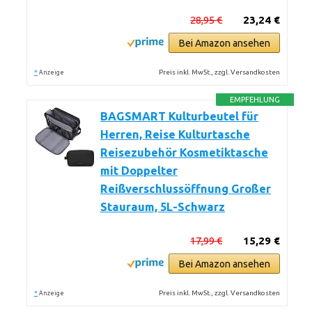
28,95 €
23,24 €
Bei Amazon ansehen
*
Preis inkl. MwSt., zzgl. Versandkosten
Anzeige
EMPFEHLUNG
BAGSMART Kulturbeutel für
Herren, Reise Kulturtasche
Reisezubehör Kosmetiktasche
mit Doppelter
Reißverschlussöffnung Großer
Stauraum, 5L-Schwarz
17,99 €
15,29 €
Bei Amazon ansehen
*
Preis inkl. MwSt., zzgl. Versandkosten
Anzeige