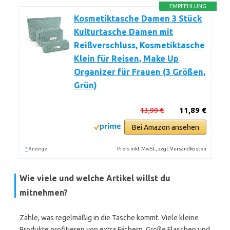
EMPFEHLUNG
Kosmetiktasche Damen 3 Stück
Kulturtasche Damen mit
Reißverschluss, Kosmetiktasche
Klein für Reisen, Make Up
Organizer für Frauen (3 Größen,
Grün)
13,99 €
11,89 €
Bei Amazon ansehen
*
Preis inkl. MwSt., zzgl. Versandkosten
Anzeige
Wie viele und welche Artikel willst du
mitnehmen?
Zähle, was regelmäßig in die Tasche kommt. Viele kleine
Produkte profitieren von extra Fächern. Große Flaschen und