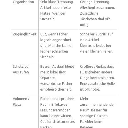
Organisation
Sehr klare Trennung.
Geringe Trennung.
Artikel haben feste
Alles liegt zusammen.
Plätze. Weniger
Zusätzliche
Suchzeit.
Täschchen sind oft
nötig.
Zugänglichkeit
Gut, wenn Fächer
Schneller Zugriff auf
logisch angeordnet
viele Artikel.
sind. Manche kleine
Übersicht leidet bei
Fächer schränken
vielen kleinen Teilen.
Sicht ein.
Schutz vor
Besser. Auslauf bleibt
Größeres Risiko, dass
Auslaufen
meist lokalisiert.
Flüssigkeiten andere
Separate,
Dinge kontaminieren.
wasserdichte Fächer
Eine zusätzliche Hülle
erhöhen Sicherheit.
ist oft nötig.
Volumen /
Fächer beanspruchen
Mehr
Platz
Raum. Effektives
zusammenhängender
Fassungsvermögen
Raum. Besser für
kann kleiner wirken.
sperrige Flaschen.
Gut für strukturiertes
Flexibler beim
Packen.
Beladen.