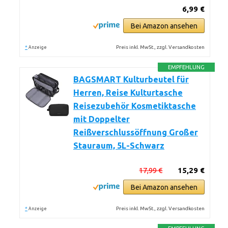
6,99 €
Bei Amazon ansehen
*
Preis inkl. MwSt., zzgl. Versandkosten
Anzeige
EMPFEHLUNG
BAGSMART Kulturbeutel für
Herren, Reise Kulturtasche
Reisezubehör Kosmetiktasche
mit Doppelter
Reißverschlussöffnung Großer
Stauraum, 5L-Schwarz
17,99 €
15,29 €
Bei Amazon ansehen
*
Preis inkl. MwSt., zzgl. Versandkosten
Anzeige