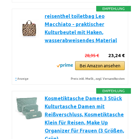
EMPFEHLUNG
reisenthel toiletbag Leo
Macchiato - praktischer
Kulturbeutel mit Haken,
wasserabweisendes Material
28,95 €
23,24 €
Bei Amazon ansehen
*
Preis inkl. MwSt., zzgl. Versandkosten
Anzeige
EMPFEHLUNG
Kosmetiktasche Damen 3 Stück
Kulturtasche Damen mit
Reißverschluss, Kosmetiktasche
Klein für Reisen, Make Up
Organizer für Frauen (3 Größen,
Grün)