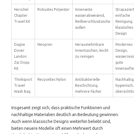
Herschel
Robustes Polyester
Innenseite
Strapazier
Chapter
wasserabweisend,
einfache
Travel Kit
Reißverschlusstasche
Reinigung,
außen
klassisches
Design
Dagne
Neopren
Herausnehmbare
Modernes
Dover
Innentaschen, leicht
Design,
Landon
zu reinigen
wasserresis
Zip Dopp
gute
Kit
Innenaufte
Thinksport
Recyceltes Nylon
Antibakterielle
Nachhaltig
Travel
Beschichtung,
hygienisch,
Wash Bag
mehrere Fächer
übersichtli
Insgesamt zeigt sich, dass praktische Funktionen und
nachhaltige Materialien deutlich an Bedeutung gewinnen.
Auch wenn klassische Designs weiterhin beliebt sind,
bieten neuere Modelle oft einen Mehrwert durch