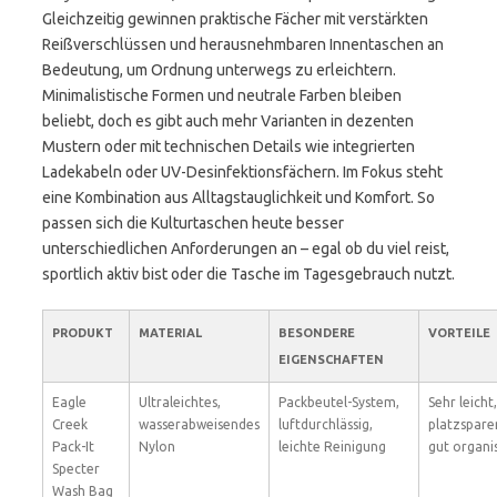
Gleichzeitig gewinnen praktische Fächer mit verstärkten
Reißverschlüssen und herausnehmbaren Innentaschen an
Bedeutung, um Ordnung unterwegs zu erleichtern.
Minimalistische Formen und neutrale Farben bleiben
beliebt, doch es gibt auch mehr Varianten in dezenten
Mustern oder mit technischen Details wie integrierten
Ladekabeln oder UV-Desinfektionsfächern. Im Fokus steht
eine Kombination aus Alltagstauglichkeit und Komfort. So
passen sich die Kulturtaschen heute besser
unterschiedlichen Anforderungen an – egal ob du viel reist,
sportlich aktiv bist oder die Tasche im Tagesgebrauch nutzt.
PRODUKT
MATERIAL
BESONDERE
VORTEILE
EIGENSCHAFTEN
Eagle
Ultraleichtes,
Packbeutel-System,
Sehr leicht,
Creek
wasserabweisendes
luftdurchlässig,
platzspare
Pack-It
Nylon
leichte Reinigung
gut organis
Specter
Wash Bag