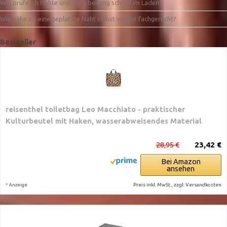
Wie prüfe ich Nähte und Verarbeitung schnell im Laden?
Wie nähe ich eine geplatzte Naht selbst wieder fachgerecht?
Bestseller
reisenthel toiletbag Leo Macchiato - praktischer
Kulturbeutel mit Haken, wasserabweisendes Material
28,95 €
23,42 €
Bei Amazon
ansehen
*
Preis inkl. MwSt., zzgl. Versandkosten
Anzeige