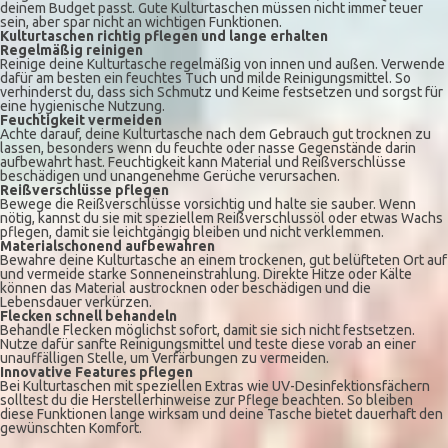
deinem Budget passt. Gute Kulturtaschen müssen nicht immer teuer
sein, aber spar nicht an wichtigen Funktionen.
Kulturtaschen richtig pflegen und lange erhalten
Regelmäßig reinigen
Reinige deine Kulturtasche regelmäßig von innen und außen. Verwende
dafür am besten ein feuchtes Tuch und milde Reinigungsmittel. So
verhinderst du, dass sich Schmutz und Keime festsetzen und sorgst für
eine hygienische Nutzung.
Feuchtigkeit vermeiden
Achte darauf, deine Kulturtasche nach dem Gebrauch gut trocknen zu
lassen, besonders wenn du feuchte oder nasse Gegenstände darin
aufbewahrt hast. Feuchtigkeit kann Material und Reißverschlüsse
beschädigen und unangenehme Gerüche verursachen.
Reißverschlüsse pflegen
Bewege die Reißverschlüsse vorsichtig und halte sie sauber. Wenn
nötig, kannst du sie mit speziellem Reißverschlussöl oder etwas Wachs
pflegen, damit sie leichtgängig bleiben und nicht verklemmen.
Materialschonend aufbewahren
Bewahre deine Kulturtasche an einem trockenen, gut belüfteten Ort auf
und vermeide starke Sonneneinstrahlung. Direkte Hitze oder Kälte
können das Material austrocknen oder beschädigen und die
Lebensdauer verkürzen.
Flecken schnell behandeln
Behandle Flecken möglichst sofort, damit sie sich nicht festsetzen.
Nutze dafür sanfte Reinigungsmittel und teste diese vorab an einer
unauffälligen Stelle, um Verfärbungen zu vermeiden.
Innovative Features pflegen
Bei Kulturtaschen mit speziellen Extras wie UV-Desinfektionsfächern
solltest du die Herstellerhinweise zur Pflege beachten. So bleiben
diese Funktionen lange wirksam und deine Tasche bietet dauerhaft den
gewünschten Komfort.