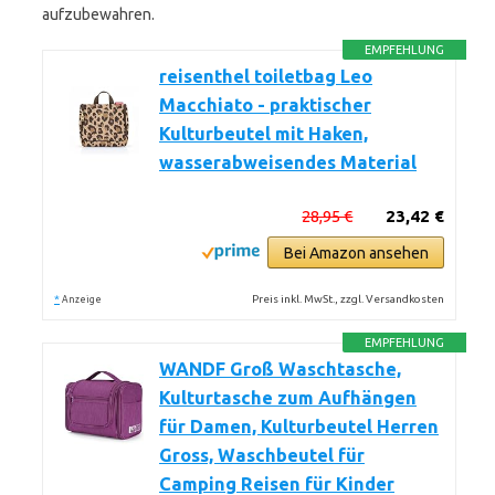
aufzubewahren.
EMPFEHLUNG
reisenthel toiletbag Leo
Macchiato - praktischer
Kulturbeutel mit Haken,
wasserabweisendes Material
28,95 €
23,42 €
Bei Amazon ansehen
*
Preis inkl. MwSt., zzgl. Versandkosten
Anzeige
EMPFEHLUNG
WANDF Groß Waschtasche,
Kulturtasche zum Aufhängen
für Damen, Kulturbeutel Herren
Gross, Waschbeutel für
Camping Reisen für Kinder