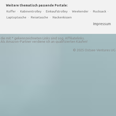
Weitere thematisch passende Portale:
Koffer
·
Kabinentrolley
·
Einkaufstrolley
·
Weekender
·
Rucksack
·
Laptoptasche
·
Reisetasche
·
Nackenkissen
Impressum
die mit * gekennzeichneten Links sind sog. Affiliatelinks.
Als Amazon-Partner verdiene ich an qualifizierten Käufen!
© 2025 Ostsee-Ventures UG