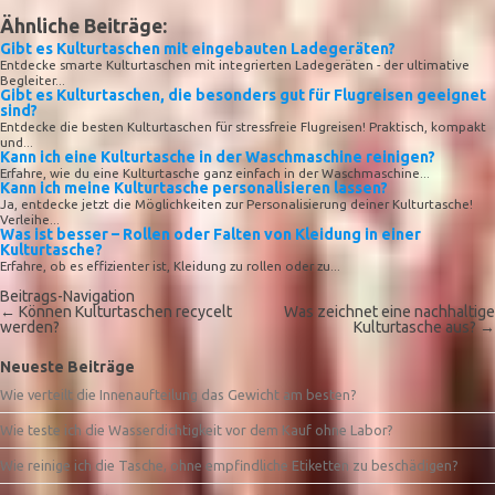
Ähnliche Beiträge:
Gibt es Kulturtaschen mit eingebauten Ladegeräten?
Entdecke smarte Kulturtaschen mit integrierten Ladegeräten - der ultimative
Begleiter...
Gibt es Kulturtaschen, die besonders gut für Flugreisen geeignet
sind?
Entdecke die besten Kulturtaschen für stressfreie Flugreisen! Praktisch, kompakt
und...
Kann ich eine Kulturtasche in der Waschmaschine reinigen?
Erfahre, wie du eine Kulturtasche ganz einfach in der Waschmaschine...
Kann ich meine Kulturtasche personalisieren lassen?
Ja, entdecke jetzt die Möglichkeiten zur Personalisierung deiner Kulturtasche!
Verleihe...
Was ist besser – Rollen oder Falten von Kleidung in einer
Kulturtasche?
Erfahre, ob es effizienter ist, Kleidung zu rollen oder zu...
Beitrags-Navigation
←
Können Kulturtaschen recycelt
Was zeichnet eine nachhaltige
werden?
Kulturtasche aus?
→
Neueste Beiträge
Wie verteilt die Innenaufteilung das Gewicht am besten?
Wie teste ich die Wasserdichtigkeit vor dem Kauf ohne Labor?
Wie reinige ich die Tasche, ohne empfindliche Etiketten zu beschädigen?