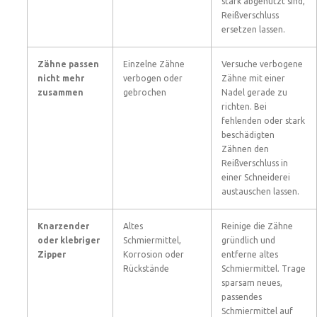
stark abgenutzt sind,
Reißverschluss
ersetzen lassen.
Zähne passen
Einzelne Zähne
Versuche verbogene
nicht mehr
verbogen oder
Zähne mit einer
zusammen
gebrochen
Nadel gerade zu
richten. Bei
fehlenden oder stark
beschädigten
Zähnen den
Reißverschluss in
einer Schneiderei
austauschen lassen.
Knarzender
Altes
Reinige die Zähne
oder klebriger
Schmiermittel,
gründlich und
Zipper
Korrosion oder
entferne altes
Rückstände
Schmiermittel. Trage
sparsam neues,
passendes
Schmiermittel auf