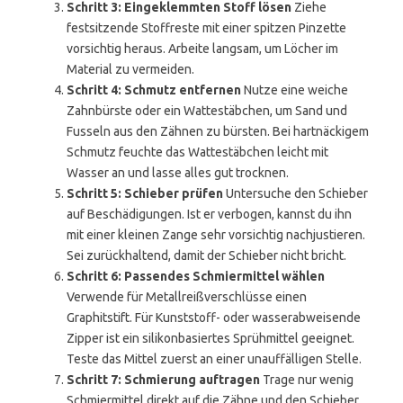
Schritt 3: Eingeklemmten Stoff lösen
Ziehe
festsitzende Stoffreste mit einer spitzen Pinzette
vorsichtig heraus. Arbeite langsam, um Löcher im
Material zu vermeiden.
Schritt 4: Schmutz entfernen
Nutze eine weiche
Zahnbürste oder ein Wattestäbchen, um Sand und
Fusseln aus den Zähnen zu bürsten. Bei hartnäckigem
Schmutz feuchte das Wattestäbchen leicht mit
Wasser an und lasse alles gut trocknen.
Schritt 5: Schieber prüfen
Untersuche den Schieber
auf Beschädigungen. Ist er verbogen, kannst du ihn
mit einer kleinen Zange sehr vorsichtig nachjustieren.
Sei zurückhaltend, damit der Schieber nicht bricht.
Schritt 6: Passendes Schmiermittel wählen
Verwende für Metallreißverschlüsse einen
Graphitstift. Für Kunststoff- oder wasserabweisende
Zipper ist ein silikonbasiertes Sprühmittel geeignet.
Teste das Mittel zuerst an einer unauffälligen Stelle.
Schritt 7: Schmierung auftragen
Trage nur wenig
Schmiermittel direkt auf die Zähne und den Schieber