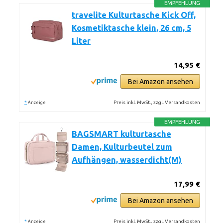
EMPFEHLUNG
travelite Kulturtasche Kick Off,
Kosmetiktasche klein, 26 cm, 5
Liter
14,95 €
Bei Amazon ansehen
*
Preis inkl. MwSt., zzgl. Versandkosten
Anzeige
EMPFEHLUNG
BAGSMART kulturtasche
Damen, Kulturbeutel zum
Aufhängen, wasserdicht(M)
17,99 €
Bei Amazon ansehen
*
Preis inkl. MwSt., zzgl. Versandkosten
Anzeige