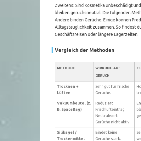
Zweitens: Sind Kosmetika unbeschädigt und
bleiben geruchsneutral. Die folgenden Met
Andere binden Gerüche. Einige können Produ
Alltagstauglichkeit zusammen. So findest d
Geschäftsreisen oder längere Lagerzeiten.
Vergleich der Methoden
METHODE
WIRKUNG AUF
F
GERUCH
Trocknen +
Sehr gut für frische
Ho
Lüften
Gerüche.
tr
Vakuumbeutel (z.
Reduziert
En
B. SpaceBag)
Frischlufteintrag.
bl
Neutralisiert
ge
Gerüche nicht aktiv.
Silikagel /
Bindet keine
Se
Trockenmittel
Gerüche stark.
wi