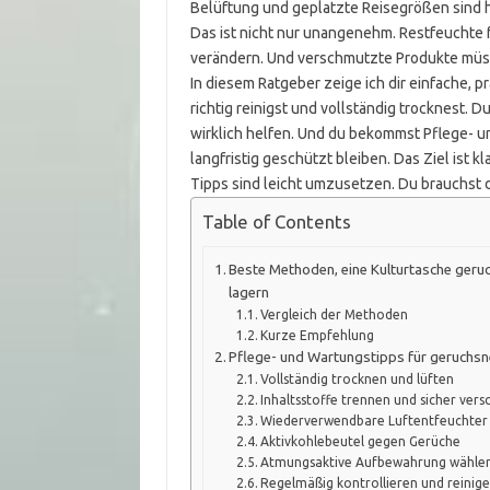
Belüftung und geplatzte Reisegrößen sind h
Das ist nicht nur unangenehm. Restfeuchte
verändern. Und verschmutzte Produkte müs
In diesem Ratgeber zeige ich dir einfache, p
richtig reinigst und vollständig trocknest.
wirklich helfen. Und du bekommst Pflege- un
langfristig geschützt bleiben. Das Ziel ist kl
Tipps sind leicht umzusetzen. Du brauchst 
Table of Contents
Beste Methoden, eine Kulturtasche geru
lagern
Vergleich der Methoden
Kurze Empfehlung
Pflege- und Wartungstipps für geruchsn
Vollständig trocknen und lüften
Inhaltsstoffe trennen und sicher vers
Wiederverwendbare Luftentfeuchter u
Aktivkohlebeutel gegen Gerüche
Atmungsaktive Aufbewahrung wähle
Regelmäßig kontrollieren und reinig