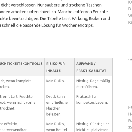
K
 dicht verschlossen. Nur saubere und trockene Taschen
D
hoden arbeiten unterschiedlich. Manche entfernen Feuchte.
W
kte beeinträchtigen. Die Tabelle fasst Wirkung, Risiken und
K
u schnell die passende Lösung für Wochenendtrips,
*
A
EUCHTIGKEITSKONTROLLE
RISIKO FÜR
AUFWAND /
INHALTE
PRAKTIKABILITÄT
ch, wenn komplett
Kein Risiko.
Niedrig. Regelmäßig
ocken.
durchführen.
tfernt Luft. Feuchte
Druck kann
Praktisch für
eibt, wenn nicht vorher
empfindliche
kompaktes Lagern.
F
trocknet.
Flaschen
H
belasten.
R
hr effektiv,
Kein Risiko,
Niedrig. Günstig und
Z
ederverwendbar.
wenn Beutel
leicht zu platzieren.