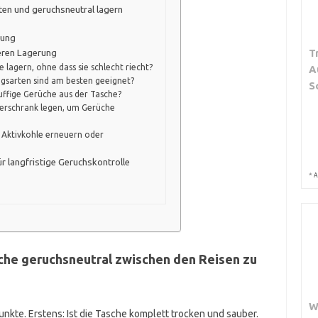
iten und geruchsneutral lagern
rung
T
heren Lagerung
 lagern, ohne dass sie schlecht riecht?
A
gsarten sind am besten geeignet?
S
uffige Gerüche aus der Tasche?
rierschrank legen, um Gerüche
r Aktivkohle erneuern oder
r langfristige Geruchskontrolle
*
A
che geruchsneutral zwischen den Reisen zu
W
nkte. Erstens: Ist die Tasche komplett trocken und sauber.