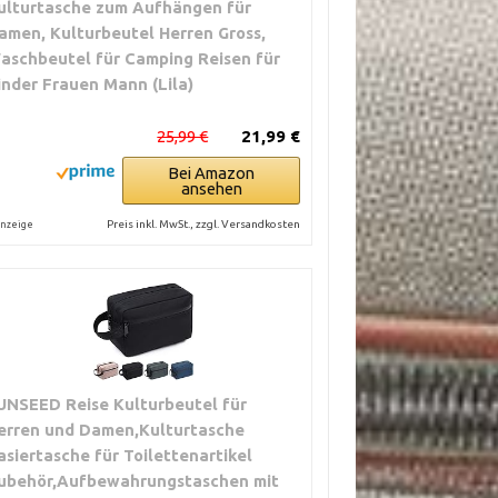
ulturtasche zum Aufhängen für
amen, Kulturbeutel Herren Gross,
aschbeutel für Camping Reisen für
inder Frauen Mann (Lila)
25,99 €
21,99 €
Bei Amazon
ansehen
Preis inkl. MwSt., zzgl. Versandkosten
nzeige
UNSEED Reise Kulturbeutel für
erren und Damen,Kulturtasche
asiertasche für Toilettenartikel
ubehör,Aufbewahrungstaschen mit