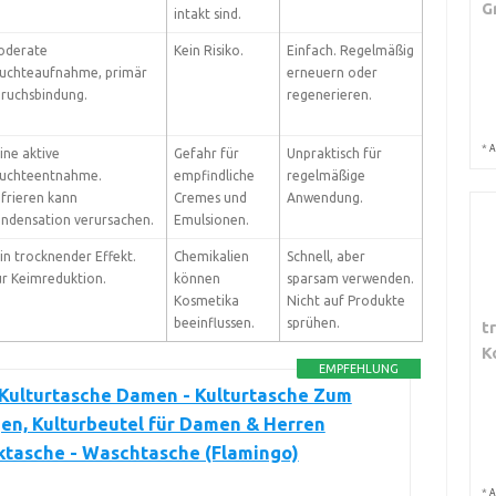
G
intakt sind.
derate
Kein Risiko.
Einfach. Regelmäßig
uchteaufnahme, primär
erneuern oder
ruchsbindung.
regenerieren.
*
A
ine aktive
Gefahr für
Unpraktisch für
uchteentnahme.
empfindliche
regelmäßige
frieren kann
Cremes und
Anwendung.
ndensation verursachen.
Emulsionen.
in trocknender Effekt.
Chemikalien
Schnell, aber
r Keimreduktion.
können
sparsam verwenden.
Kosmetika
Nicht auf Produkte
beeinflussen.
sprühen.
t
K
EMPFEHLUNG
Kulturtasche Damen - Kulturtasche Zum
en, Kulturbeutel für Damen & Herren
ktasche - Waschtasche (Flamingo)
*
A