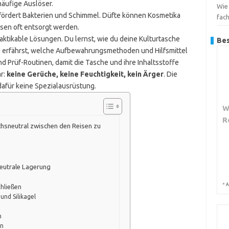
äufige Auslöser.
Wie 
 fördert Bakterien und Schimmel. Düfte können Kosmetika
fac
sen oft entsorgt werden.
raktikable Lösungen. Du lernst, wie du deine Kulturtasche
Bes
 Du erfährst, welche Aufbewahrungsmethoden und Hilfsmittel
d Prüf-Routinen, damit die Tasche und ihre Inhaltsstoffe
ar:
keine Gerüche, keine Feuchtigkeit, kein Ärger
. Die
dafür keine Spezialausrüstung.
W
R
chsneutral zwischen den Reisen zu
eutrale Lagerung
*
A
chließen
nd Silikagel
n
en