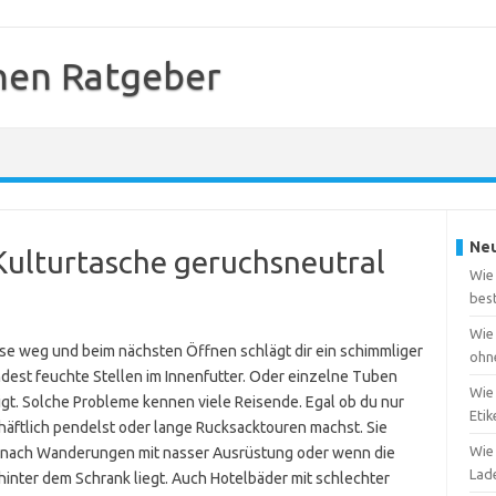
hen Ratgeber
Neu
Kulturtasche geruchsneutral
Wie 
bes
Wie 
ise weg und beim nächsten Öffnen schlägt dir ein schimmliger
ohn
dest feuchte Stellen im Innenfutter. Oder einzelne Tuben
Wie 
igt. Solche Probleme kennen viele Reisende. Egal ob du nur
Eti
äftlich pendelst oder lange Rucksacktouren machst. Sie
Wie 
n, nach Wanderungen mit nasser Ausrüstung oder wenn die
Lad
hinter dem Schrank liegt. Auch Hotelbäder mit schlechter