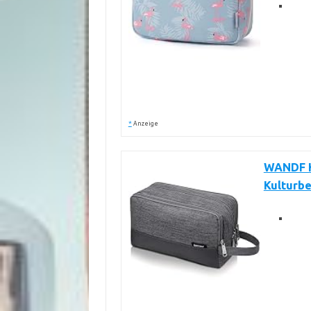
*
Anzeige
WANDF K
Kulturb