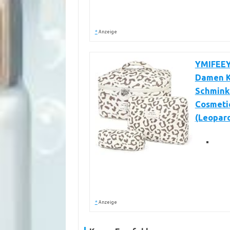
*
Anzeige
YMIFEEY
Damen K
Schmink
Cosmeti
(Leopar
*
Anzeige