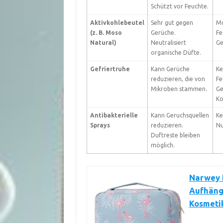
Schützt vor Feuchte.
Aktivkohlebeutel
Sehr gut gegen
Mo
(z. B. Moso
Gerüche.
Fe
Natural)
Neutralisiert
Ge
organische Düfte.
Gefriertruhe
Kann Gerüche
Ke
reduzieren, die von
Fe
Mikroben stammen.
Ge
Ko
Antibakterielle
Kann Geruchsquellen
Ke
Sprays
reduzieren.
Nu
Duftreste bleiben
möglich.
Narwey 
Aufhäng
Kosmeti