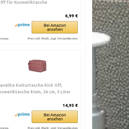
riff für Kosmetiktasche
6,99 €
Bei Amazon
ansehen
Preis inkl. MwSt., zzgl. Versandkosten
nzeige
ravelite Kulturtasche Kick Off,
osmetiktasche klein, 26 cm, 5 Liter
14,95 €
Bei Amazon
ansehen
Preis inkl. MwSt., zzgl. Versandkosten
nzeige