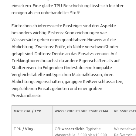
einsickern. Eine glatte TPU-Beschichtung lässt sich leichter
reinigen als ein unbehandelter Stoff.
Für technisch interessierte Einsteiger sind drei Aspekte
besonders wichtig. Erstens: Kennzeichnungen wie
Wassersäule geben einen quantitativen Hinweis auf die
Abdichtung. Zweitens: Prüfe, ob Nähte verschweißt oder
getapt sind. Drittens: Denke an das Einsatzszenario. Auf
Trekkingtouren brauchst du andere Eigenschaften als auf
Städtereisen. Im Folgenden findest du eine kompakte
Vergleichstabelle mit typischen Materialklassen, ihren
Abdichtungseigenschaften, gängigen Reißverschlussarten,
empfohlenen Einsatzgebieten und einer groben
Preisbandbreite.
MATERIAL / TYP
WASSERDICHTIGKEITSMERKMAL
REISSVERSC
TPU / Vinyl
Oft
wasserdicht
. Typische
Wasserabwei
Wassersäule: 5.000 bis >10.000
Reißverschlu