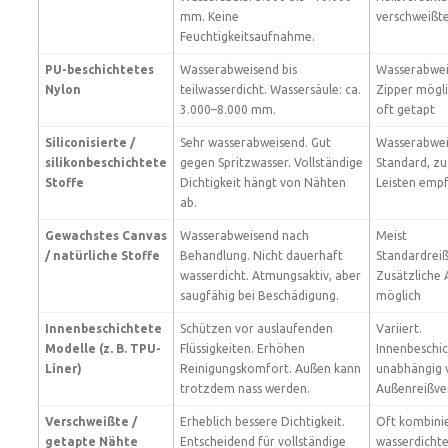
mm. Keine
verschweißt
Feuchtigkeitsaufnahme.
PU-beschichtetes
Wasserabweisend bis
Wasserabwe
Nylon
teilwasserdicht. Wassersäule: ca.
Zipper mögli
3.000–8.000 mm.
oft getapt
Siliconisierte /
Sehr wasserabweisend. Gut
Wasserabwei
silikonbeschichtete
gegen Spritzwasser. Vollständige
Standard, zu
Stoffe
Dichtigkeit hängt von Nähten
Leisten emp
ab.
Gewachstes Canvas
Wasserabweisend nach
Meist
/ natürliche Stoffe
Behandlung. Nicht dauerhaft
Standardreiß
wasserdicht. Atmungsaktiv, aber
Zusätzliche 
saugfähig bei Beschädigung.
möglich
Innenbeschichtete
Schützen vor auslaufenden
Variiert.
Modelle (z. B. TPU-
Flüssigkeiten. Erhöhen
Innenbeschic
Liner)
Reinigungskomfort. Außen kann
unabhängig
trotzdem nass werden.
Außenreißver
Verschweißte /
Erheblich bessere Dichtigkeit.
Oft kombinie
getapte Nähte
Entscheidend für vollständige
wasserdicht