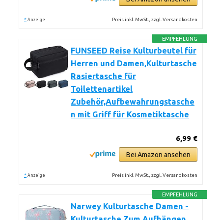
*
Preis inkl. MwSt., zzgl. Versandkosten
Anzeige
EMPFEHLUNG
FUNSEED Reise Kulturbeutel für
Herren und Damen,Kulturtasche
Rasiertasche für
Toilettenartikel
Zubehör,Aufbewahrungstasche
n mit Griff für Kosmetiktasche
6,99 €
Bei Amazon ansehen
*
Preis inkl. MwSt., zzgl. Versandkosten
Anzeige
EMPFEHLUNG
Narwey Kulturtasche Damen -
Kulturtasche Zum Aufhängen,