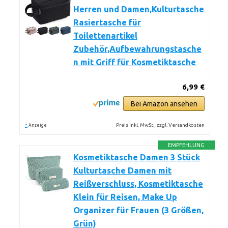
Herren und Damen,Kulturtasche
Rasiertasche für
Toilettenartikel
Zubehör,Aufbewahrungstasche
n mit Griff für Kosmetiktasche
6,99 €
Bei Amazon ansehen
*
Preis inkl. MwSt., zzgl. Versandkosten
Anzeige
EMPFEHLUNG
Kosmetiktasche Damen 3 Stück
Kulturtasche Damen mit
Reißverschluss, Kosmetiktasche
Klein für Reisen, Make Up
Organizer für Frauen (3 Größen,
Grün)