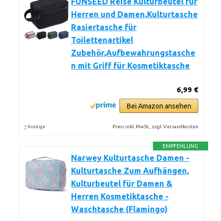
FUNSEED Reise Kulturbeutel für
Herren und Damen,Kulturtasche
Rasiertasche für
Toilettenartikel
Zubehör,Aufbewahrungstasche
n mit Griff für Kosmetiktasche
6,99 €
Bei Amazon ansehen
*
Preis inkl. MwSt., zzgl. Versandkosten
Anzeige
EMPFEHLUNG
Narwey Kulturtasche Damen -
Kulturtasche Zum Aufhängen,
Kulturbeutel für Damen &
Herren Kosmetiktasche -
Waschtasche (Flamingo)