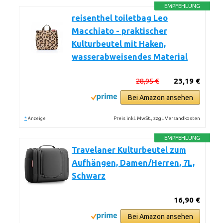
EMPFEHLUNG
reisenthel toiletbag Leo
Macchiato - praktischer
Kulturbeutel mit Haken,
wasserabweisendes Material
28,95 €
23,19 €
Bei Amazon ansehen
*
Preis inkl. MwSt., zzgl. Versandkosten
Anzeige
EMPFEHLUNG
Travelaner Kulturbeutel zum
Aufhängen, Damen/Herren, 7L,
Schwarz
16,90 €
Bei Amazon ansehen