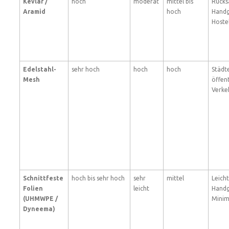
Kevlar /
hoch
moderat
mittel bis
Rucks
Aramid
hoch
Handg
Hoste
Edelstahl-
sehr hoch
hoch
hoch
Städte
Mesh
öffent
Verke
Schnittfeste
hoch bis sehr hoch
sehr
mittel
Leich
Folien
leicht
Handg
(UHMWPE /
Minim
Dyneema)