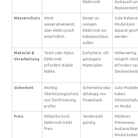
Elektronik.
Austausch un
Replacement
Wasserschutz
Meist
Besser zu
Gute Balance
wasserabweisend,
reinigen.
Modul kann
aber elektronisch
Elektronik nur
separat gesc
empfindlich.
Kabelanschluss
werden.
außen.
Material &
Textil oder Nylon.
Einfachere, oft
Höherwertig
Verarbeitung
Elektronik
günstigere
möglich. Mod
erfordert stabile
Materialien.
erfordern sa
Nähte.
Steckverbind
Sicherheit
Wichtig:
Sicherheitsrisiko
Gute Modelle
Überhitzungsschutz
abhängig von
haben
und Zertifizierung
Powerbank.
Schutzschalt
prüfen.
im Modul.
Preis
Mittel bis hoch.
Tendenziell
Mittleres
Elektronik treibt
günstig.
Preisniveau.
Preis.
Austauschbar
Modul kostet