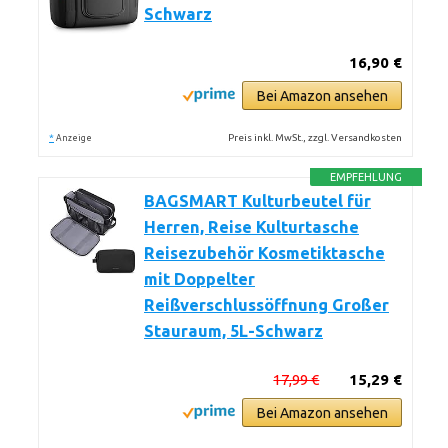
Schwarz
16,90 €
Bei Amazon ansehen
*
Preis inkl. MwSt., zzgl. Versandkosten
Anzeige
EMPFEHLUNG
BAGSMART Kulturbeutel für
Herren, Reise Kulturtasche
Reisezubehör Kosmetiktasche
mit Doppelter
Reißverschlussöffnung Großer
Stauraum, 5L-Schwarz
17,99 €
15,29 €
Bei Amazon ansehen