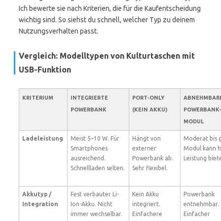
Ich bewerte sie nach Kriterien, die für die Kaufentscheidung
wichtig sind. So siehst du schnell, welcher Typ zu deinem
Nutzungsverhalten passt.
Vergleich: Modelltypen von Kulturtaschen mit
USB-Funktion
KRITERIUM
INTEGRIERTE
PORT-ONLY
ABNEHMBAR
POWERBANK
(KEIN AKKU)
POWERBANK
MODUL
Ladeleistung
Meist 5–10 W. Für
Hängt von
Moderat bis g
Smartphones
externer
Modul kann 
ausreichend.
Powerbank ab.
Leistung biet
Schnellladen selten.
Sehr flexibel.
Akkutyp /
Fest verbauter Li-
Kein Akku
Powerbank
Integration
Ion-Akku. Nicht
integriert.
entnehmbar.
immer wechselbar.
Einfachere
Einfacher