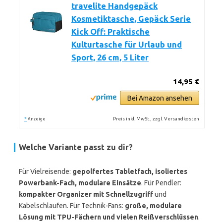
travelite Handgepäck
Kosmetiktasche, Gepäck Serie
Kick Off: Praktische
Kulturtasche für Urlaub und
Sport, 26 cm, 5 Liter
14,95 €
Bei Amazon ansehen
*
Preis inkl. MwSt., zzgl. Versandkosten
Anzeige
Welche Variante passt zu dir?
Für Vielreisende:
gepolfertes Tabletfach, isoliertes
Powerbank-Fach, modulare Einsätze
. Für Pendler:
kompakter Organizer mit Schnellzugriff
und
Kabelschlaufen. Für Technik-Fans:
große, modulare
Lösung mit TPU-Fächern und vielen Reißverschlüssen
.