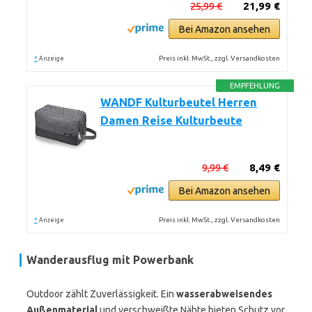
25,99 €
21,99 €
Bei Amazon ansehen
*
Preis inkl. MwSt., zzgl. Versandkosten
Anzeige
EMPFEHLUNG
WANDF Kulturbeutel Herren
Damen Reise Kulturbeute
9,99 €
8,49 €
Bei Amazon ansehen
*
Preis inkl. MwSt., zzgl. Versandkosten
Anzeige
Wanderausflug mit Powerbank
Outdoor zählt Zuverlässigkeit. Ein
wasserabweisendes
Außenmaterial
und verschweißte Nähte bieten Schutz vor