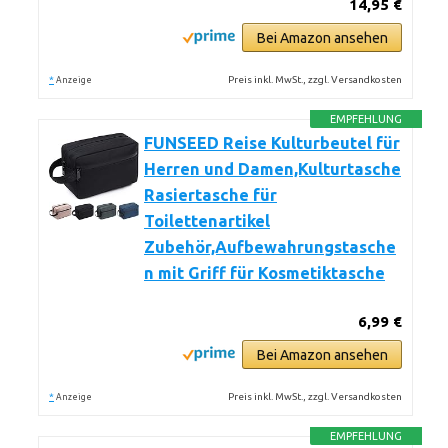
14,95 €
Bei Amazon ansehen
*
Preis inkl. MwSt., zzgl. Versandkosten
Anzeige
EMPFEHLUNG
FUNSEED Reise Kulturbeutel für
Herren und Damen,Kulturtasche
Rasiertasche für
Toilettenartikel
Zubehör,Aufbewahrungstasche
n mit Griff für Kosmetiktasche
6,99 €
Bei Amazon ansehen
*
Preis inkl. MwSt., zzgl. Versandkosten
Anzeige
EMPFEHLUNG