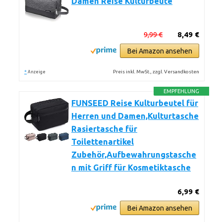
Damen Reise Kulturbeute
9,99 €
8,49 €
Bei Amazon ansehen
*
Preis inkl. MwSt., zzgl. Versandkosten
Anzeige
EMPFEHLUNG
FUNSEED Reise Kulturbeutel für
Herren und Damen,Kulturtasche
Rasiertasche für
Toilettenartikel
Zubehör,Aufbewahrungstasche
n mit Griff für Kosmetiktasche
6,99 €
Bei Amazon ansehen