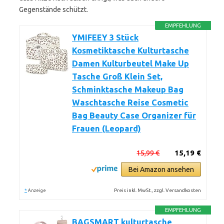
Gegenstände schützt.
EMPFEHLUNG
YMIFEEY 3 Stück
Kosmetiktasche Kulturtasche
Damen Kulturbeutel Make Up
Tasche Groß Klein Set,
Schminktasche Makeup Bag
Waschtasche Reise Cosmetic
Bag Beauty Case Organizer für
Frauen (Leopard)
15,99 €
15,19 €
Bei Amazon ansehen
*
Preis inkl. MwSt., zzgl. Versandkosten
Anzeige
EMPFEHLUNG
BAGSMART kulturtasche