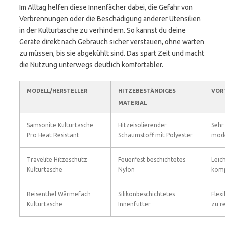
Im Alltag helfen diese Innenfächer dabei, die Gefahr von
Verbrennungen oder die Beschädigung anderer Utensilien
in der Kulturtasche zu verhindern. So kannst du deine
Geräte direkt nach Gebrauch sicher verstauen, ohne warten
zu müssen, bis sie abgekühlt sind. Das spart Zeit und macht
die Nutzung unterwegs deutlich komfortabler.
MODELL/HERSTELLER
HITZEBESTÄNDIGES
VOR
MATERIAL
Samsonite Kulturtasche
Hitzeisolierender
Sehr
Pro Heat Resistant
Schaumstoff mit Polyester
mode
Travelite Hitzeschutz
Feuerfest beschichtetes
Leic
Kulturtasche
Nylon
kom
Reisenthel Wärmefach
Silikonbeschichtetes
Flexi
Kulturtasche
Innenfutter
zu r