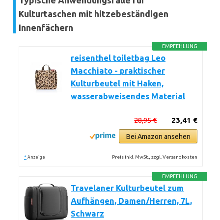
Typische Anwendungsfälle für
Kulturtaschen mit hitzebeständigen
Innenfächern
EMPFEHLUNG
reisenthel toiletbag Leo
Macchiato - praktischer
Kulturbeutel mit Haken,
wasserabweisendes Material
28,95 €
23,41 €
Bei Amazon ansehen
*
Preis inkl. MwSt., zzgl. Versandkosten
Anzeige
EMPFEHLUNG
Travelaner Kulturbeutel zum
Aufhängen, Damen/Herren, 7L,
Schwarz