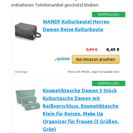
enthaltenen Toilettenartikel geschützt bleiben.
EMPFEHLUNG
WANDF Kulturbeutel Herren
Damen Reise Kulturbeute
9,99 €
8,49 €
Bei Amazon ansehen
*
Preis inkl. MwSt., zzgl. Versandkosten
Anzeige
EMPFEHLUNG
Kosmetiktasche Damen 3 Stück
Kulturtasche Damen mit
Reißverschluss, Kosmetiktasche
Klein für Reisen, Make Up
Organizer für Frauen (3 Größen,
Grün)