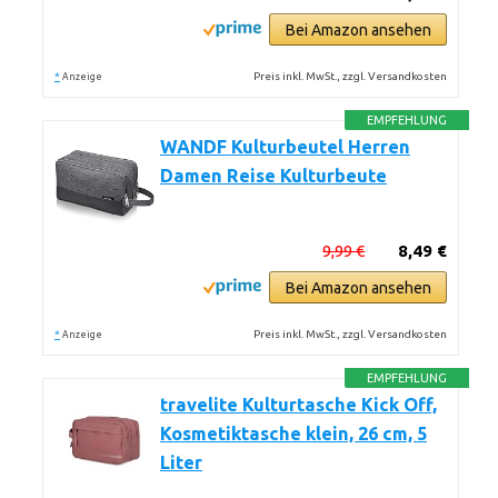
Bei Amazon ansehen
*
Preis inkl. MwSt., zzgl. Versandkosten
Anzeige
EMPFEHLUNG
WANDF Kulturbeutel Herren
Damen Reise Kulturbeute
9,99 €
8,49 €
Bei Amazon ansehen
*
Preis inkl. MwSt., zzgl. Versandkosten
Anzeige
EMPFEHLUNG
travelite Kulturtasche Kick Off,
Kosmetiktasche klein, 26 cm, 5
Liter