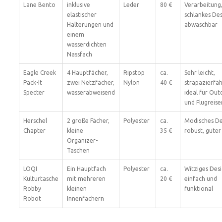
Lane Bento
inklusive
Leder
80 €
Verarbeitung
elastischer
schlankes Des
Halterungen und
abwaschbar
einem
wasserdichten
Nassfach
Eagle Creek
4 Hauptfächer,
Ripstop
ca.
Sehr leicht,
Pack-It
zwei Netzfächer,
Nylon
40 €
strapazierfäh
Specter
wasserabweisend
ideal für Out
und Flugreise
Herschel
2 große Fächer,
Polyester
ca.
Modisches De
Chapter
kleine
35 €
robust, guter
Organizer-
Taschen
LOQI
Ein Hauptfach
Polyester
ca.
Witziges Desi
Kulturtasche
mit mehreren
20 €
einfach und
Robby
kleinen
funktional
Robot
Innenfächern