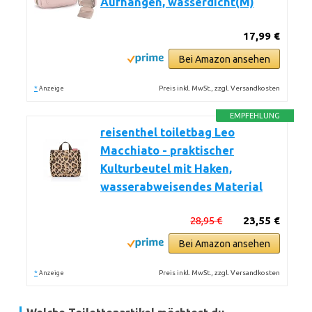
Aufhängen, wasserdicht(M)
17,99 €
Bei Amazon ansehen
*
Preis inkl. MwSt., zzgl. Versandkosten
Anzeige
EMPFEHLUNG
reisenthel toiletbag Leo
Macchiato - praktischer
Kulturbeutel mit Haken,
wasserabweisendes Material
28,95 €
23,55 €
Bei Amazon ansehen
*
Preis inkl. MwSt., zzgl. Versandkosten
Anzeige