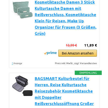
Kosmetiktasche Damen 3 Stück
Kulturtasche Damen mit
Reißverschluss, Kosmetiktasche
Klein für Reisen, Make Up
Organizer für Frauen (3 Größen,
Grün)
13,99 €
11,89 €
Bei Amazon ansehen
*
Preis inkl. MwSt., zzgl. Versandkosten
Anzeige
EMPFEHLUNG
BAGSMART Kulturbeutel für
Herren, Reise Kulturtasche
Reisezubehör Kosmetiktasche
mit Doppelter
Reißverschlussöffnung Großer