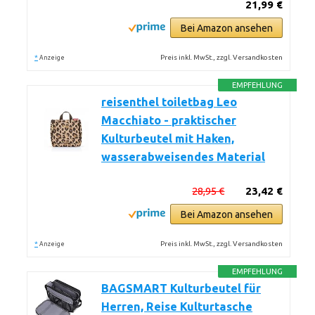
21,99 €
Bei Amazon ansehen
*
Preis inkl. MwSt., zzgl. Versandkosten
Anzeige
EMPFEHLUNG
reisenthel toiletbag Leo
Macchiato - praktischer
Kulturbeutel mit Haken,
wasserabweisendes Material
28,95 €
23,42 €
Bei Amazon ansehen
*
Preis inkl. MwSt., zzgl. Versandkosten
Anzeige
EMPFEHLUNG
BAGSMART Kulturbeutel für
Herren, Reise Kulturtasche