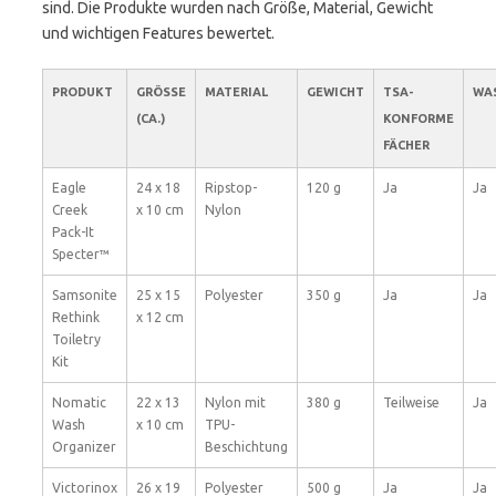
sind. Die Produkte wurden nach Größe, Material, Gewicht
und wichtigen Features bewertet.
PRODUKT
GRÖSSE (
MATERIAL
GEWICHT
TSA-
WA
CA.)
KONFORME
FÄCHER
Eagle
24 x 18
Ripstop-
120 g
Ja
Ja
Creek
x 10 cm
Nylon
Pack-It
Specter™
Samsonite
25 x 15
Polyester
350 g
Ja
Ja
Rethink
x 12 cm
Toiletry
Kit
Nomatic
22 x 13
Nylon mit
380 g
Teilweise
Ja
Wash
x 10 cm
TPU-
Organizer
Beschichtung
Victorinox
26 x 19
Polyester
500 g
Ja
Ja